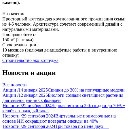
камень).
Назначение
Просторный коттедж для круглогодичного проживания семьи
из 4-5 человек. Архитектура сочетает современный дизайн с
натуральными материалами.
Площадь объекта
150 м² (2 этажа)
Срок реализации
10 месяцев (включая ландшафтные работы и внутреннюю
отделку)
Строительство эко-коттеджа
Новости и акции
Все новости
Акции
/
14 января 2025
Скидки до 30% на популярные модели
Акции
/
12 января 2025
Биологи создали светящиеся растения
для замены уличных фонарей
Новости
/
25 ноября 2024
Черная пятница 2.0: скидки до 70% +
кешбэк за каждый заказ
Новости
/
29 сентября 2024
Виртуальные примерочные на
основе ИИ сокращают возвраты одежды на 40%
Новости
/
29 сентября 2024
Три товара по цене двух —